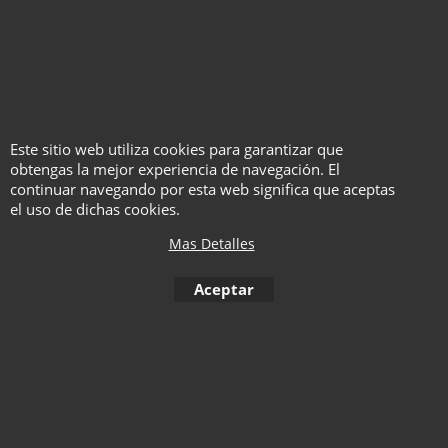
Este sitio web utiliza cookies para garantizar que
obtengas la mejor experiencia de navegación. El
Cargador Monedas -
continuar navegando por esta web significa que aceptas
Medio Dólar
el uso de dichas cookies.
Haga "click" aquí
Mas Detalles
Aceptar
1
2
3
4
5
6
7
8
9
10
< Anterior
11
12
13
14
15
16
17
18
19
20
21
22
23