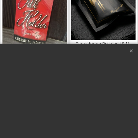
Cargador de Rosa by J.S.M.
Cargador de pañuelo -
Cargador de Rosa by
Ignacio López
J.S.M.
Con Vídeo
Haga "click" aquí
Haga "click" aquí