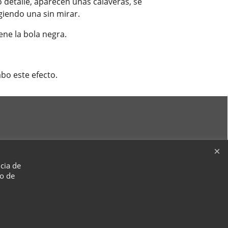
detalle, aparecen unas calaveras, se
iendo una sin mirar.
ene la bola negra.
abo este efecto.
ncia de
so de