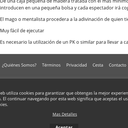
De una caja pequeña de madera tratada con el más mínimo 
introducen en una pequeña bolsa y cada espectador irá cog
El mago o mentalista procedera a la adivinación de quien ti
Muy fácil de ejecutar
Es necesario la utilización de un PK o similar para llevar a c
¿Quiénes Somos?
Términos
Privacidad
Cesta
Contacto
To create online store
ShopFactory eCommerce
web utiliza cookies para garantizar que obtengas la mejor experie
software was used.
. El continuar navegando por esta web significa que aceptas el u
kies.
Mas Detalles
Aceptar