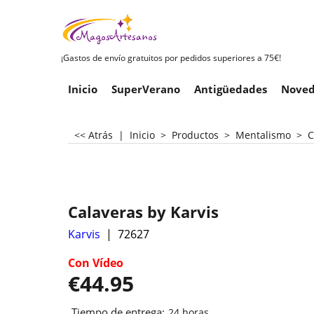
¡Gastos de envío gratuitos por pedidos superiores a 75€!
Inicio
SuperVerano
Antigüedades
Noved
<< Atrás
|
Inicio
>
Productos
>
Mentalismo
>
C
Calaveras by Karvis
Karvis
72627
Con Vídeo
€
44.95
Tiempo de entrega:
24 horas