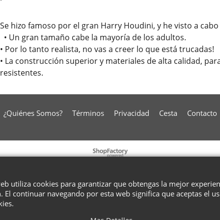
Se hizo famoso por el gran Harry Houdini, y he visto a cabo
• Un gran tamaño cabe la mayoría de los adultos.
• Por lo tanto realista, no vas a creer lo que está trucadas!
• La construcción superior y materiales de alta calidad, pa
resistentes.
¿Quiénes Somos?
Términos
Privacidad
Cesta
Contacto
To create online store
ShopFactory eCommerce
software was used.
web utiliza cookies para garantizar que obtengas la mejor experie
. El continuar navegando por esta web significa que aceptas el u
kies.