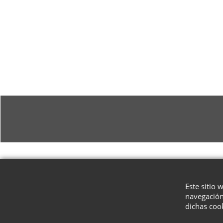
Este sitio 
navegación
dichas coo