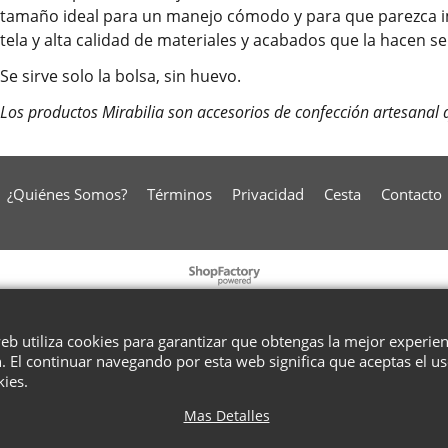
tamaño ideal para un manejo cómodo y para que parezca im
tela y alta calidad de materiales y acabados que la hacen s
Se sirve solo la bolsa, sin huevo.
Los productos Mirabilia son accesorios de confección artesanal 
¿Quiénes Somos?
Términos
Privacidad
Cesta
Contacto
To create online store
ShopFactory eCommerce
software was used.
web utiliza cookies para garantizar que obtengas la mejor experie
. El continuar navegando por esta web significa que aceptas el u
kies.
Mas Detalles