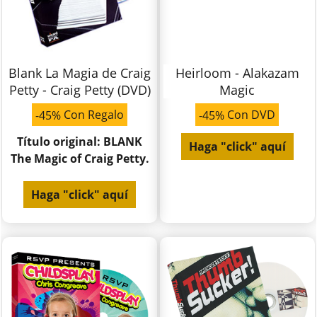
Blank La Magia de Craig
Heirloom - Alakazam
Petty - Craig Petty (DVD)
Magic
Con Regalo
Con DVD
-45%
-45%
Título original: BLANK
Haga "click" aquí
The Magic of Craig Petty.
Haga "click" aquí