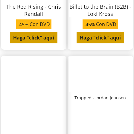
The Red Rising - Chris
Billet to the Brain (B2B) -
Randall
LokI Kross
Con DVD
Con DVD
-45%
-45%
Haga "click" aquí
Haga "click" aquí
Trapped - Jordan Johnson