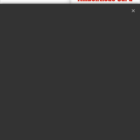
Cello - Mickael Chatelain
Carta Ambiciosa -
Masuda
Con DVD
-45%
Con DVD
-45%
Haga "click" aquí
Haga "click" aquí