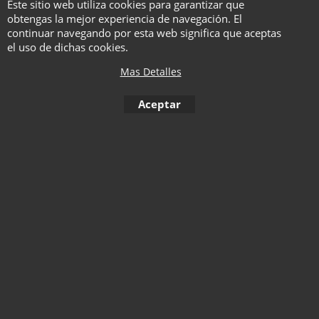
Link - The Linking Card
Este sitio web utiliza cookies para garantizar que
obtengas la mejor experiencia de navegación. El
Project - Christoph
continuar navegando por esta web significa que aceptas
Rossius
el uso de dichas cookies.
Con DVD
-45%
Mas Detalles
Haga "click" aquí
Aceptar
1
2
3
4
5
6
7
Siguiente >
To create online store ShopFactory eCommerce software was used.