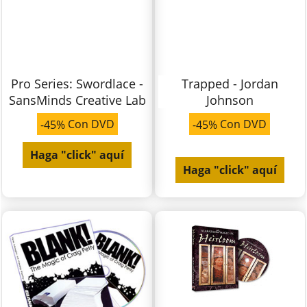
Pro Series: Swordlace -
Trapped - Jordan
SansMinds Creative Lab
Johnson
Con DVD
Con DVD
-45%
-45%
Haga "click" aquí
Haga "click" aquí