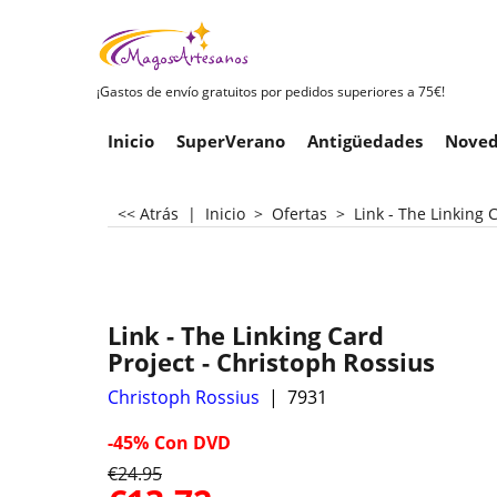
¡Gastos de envío gratuitos por pedidos superiores a 75€!
Inicio
SuperVerano
Antigüedades
Noved
<< Atrás
|
Inicio
>
Ofertas
>
Link - The Linking 
Link - The Linking Card
Project - Christoph Rossius
Christoph Rossius
7931
-45%
Con DVD
€
24.95