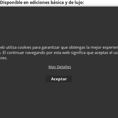
Disponible en ediciones básica y de lujo:
Edición básica:
incluye solo el clip esencial y los cons
Edición Deluxe:
proporciona todas las herramientas n
con los derechos de representación televisiva.
web utiliza cookies para garantizar que obtengas la mejor experie
¿Quiénes Somos?
Términos
Privacidad
Cesta
Contacto
. El continuar navegando por esta web significa que aceptas el u
kies.
Mas Detalles
To create online store
ShopFactory eCommerce
software was used.
Aceptar