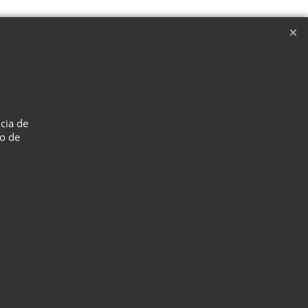
umibles clave.
ecesarias para crear los accesorios, junto
ncia de
so de