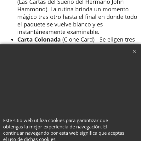
(Las Cartas del Sueño del Hermano John
Hammond). La rutina brinda un momento
mágico tras otro hasta el final en donde todo
el paquete se vuelve blanco y es
instantáneamente examinable.
Carta Colonada
(Clone Card) - Se eligen tres
cartas. Una por una, tres cartas en blanco
cambian mágicamente para coincidir con las
elegidas. Para el final el mago intenta clonar
todda la baraja con resultados
graciosísimos.
Duración aproximada: 2 horas.
Este sitio web utiliza cookies para garantizar que
obtengas la mejor experiencia de navegación. El
continuar navegando por esta web significa que aceptas
el uso de dichas cookies.