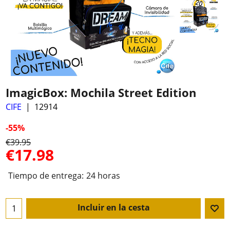
ImagicBox: Mochila Street Edition
CIFE
12914
-55%
€
39.95
€
17.98
Tiempo de entrega:
24 horas
Incluir en la cesta