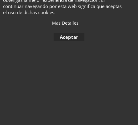
Acceso a la
continuar navegando por esta web significa que aceptas
comunidad
el uso de dichas cookies.
Mas Detalles
wandie
Aceptar
To create online store ShopFactory eCommerce software was used.