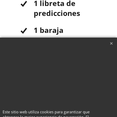
1 libreta de
predicciones
1 baraja
sorpresa
1 reel de
desapariciones
20
vídeotutoriales
Este sitio web utiliza cookies para garantizar que
obtengas la mejor experiencia de navegación. El