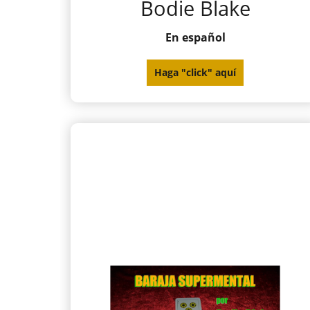
Bodie Blake
En español
Haga "click" aquí