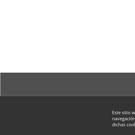
Este sitio 
navegación
dichas coo