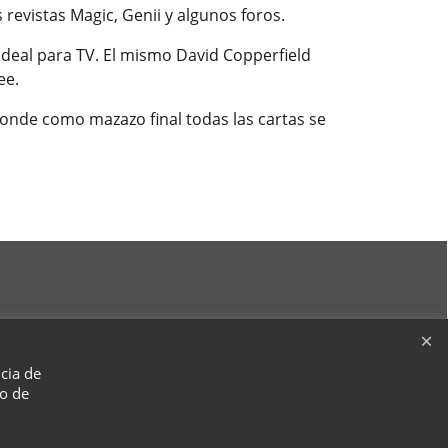
revistas Magic, Genii y algunos foros.
Ideal para TV. El mismo David Copperfield
ee.
donde como mazazo final todas las cartas se
ncia de
so de