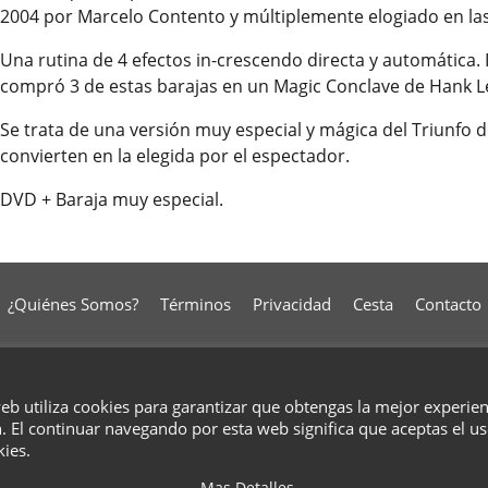
2004 por Marcelo Contento y múltiplemente elogiado en las 
Una rutina de 4 efectos in-crescendo directa y automática. 
compró 3 de estas barajas en un Magic Conclave de Hank L
Se trata de una versión muy especial y mágica del Triunfo 
convierten en la elegida por el espectador.
DVD + Baraja muy especial.
¿Quiénes Somos?
Términos
Privacidad
Cesta
Contacto
To create online store
ShopFactory eCommerce
web utiliza cookies para garantizar que obtengas la mejor experie
software was used.
. El continuar navegando por esta web significa que aceptas el u
kies.
Mas Detalles