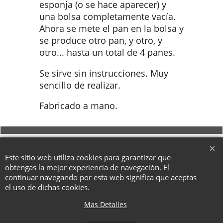
esponja (o se hace aparecer) y
una bolsa completamente vacía.
Ahora se mete el pan en la bolsa y
se produce otro pan, y otro, y
otro... hasta un total de 4 panes.
Se sirve sin instrucciones. Muy
sencillo de realizar.
Fabricado a mano.
To create online store ShopFactory eCommerce software was used.
Este sitio web utiliza cookies para garantizar que
obtengas la mejor experiencia de navegación. El
continuar navegando por esta web significa que aceptas
el uso de dichas cookies.
Mas Detalles