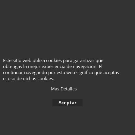
Este sitio web utiliza cookies para garantizar que
obtengas la mejor experiencia de navegación. El
continuar navegando por esta web significa que aceptas
el uso de dichas cookies.
Historia de magas
antiguas y modernas
Mas Detalles
Vol 1. Las primeras
Aceptar
magas - Gema Navarro
EN ESPAÑOL
Haga "click" aquí