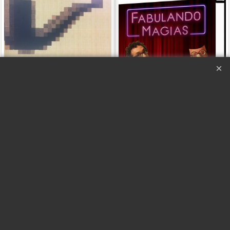
Esto no es una pipa -
Fabulando Magias -
Gonzalo Albiñana
Alberto Fábulo
EN ESPAÑOL
En Español
Haga "click" aquí
Haga "click" aquí