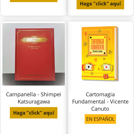
Haga "click" aquí
Campanella - Shimpei
Cartomagia
Katsuragawa
Fundamental - Vicente
Canuto
Haga "click" aquí
EN ESPAÑOL