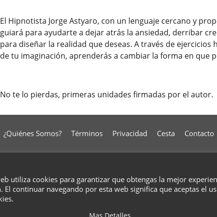
El Hipnotista Jorge Astyaro, con un lenguaje cercano y pr
guiará para ayudarte a dejar atrás la ansiedad, derribar cr
para diseñar la realidad que deseas. A través de ejercicios 
de tu imaginación, aprenderás a cambiar la forma en que p
No te lo pierdas, primeras unidades firmadas por el autor.
¿Quiénes Somos?
Términos
Privacidad
Cesta
Contacto
To create online store
ShopFactory eCommerce
web utiliza cookies para garantizar que obtengas la mejor experie
software was used.
. El continuar navegando por esta web significa que aceptas el u
kies.
Mas Detalles