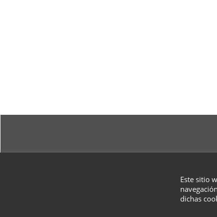
Este sitio 
navegación
dichas coo