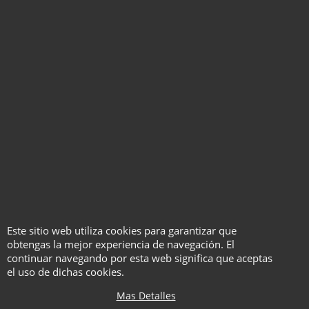
Fuentes de la rutina
Análisis de la secuencia
Apartado técnico
Empalme de la carta de arriba
en la mano izquierda
El acto más pequeño del mundo
La carta locas
Fuentes de la rutina
Análisis de la secuencia
Apartado técnico
Doble empuje
Volteo de Tenkai
Flushtration count
Este sitio web utiliza cookies para garantizar que
La cuenta bucle
obtengas la mejor experiencia de navegación. El
Moving up
continuar navegando por esta web significa que aceptas
el uso de dichas cookies.
Fuentes de la rutina
La soledad
Mas Detalles
Guion de la rutina