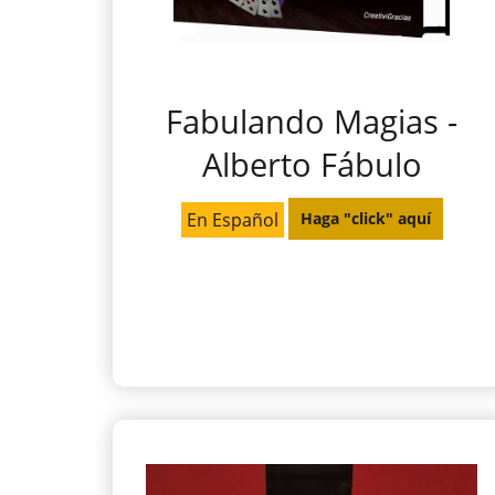
Fabulando Magias -
Alberto Fábulo
En Español
Haga "click" aquí