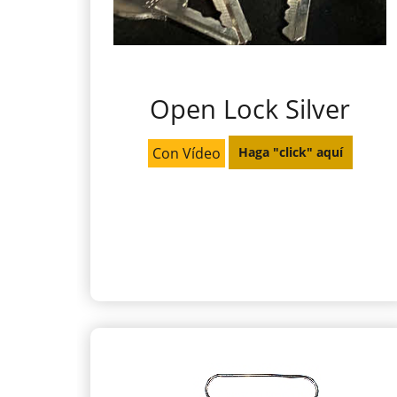
Open Lock Silver
Con Vídeo
Haga "click" aquí