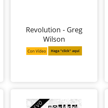
Revolution - Greg
Wilson
Con Vídeo
Haga "click" aquí