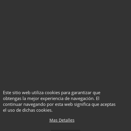
ACTUACIÓN DE
MAGIAMECANISMOS DEL
HUMOR
ARO Y CUERDA VERSIÓN
ESCENARIO
CREATIVIDAD ANTE TODO
LA BOLSA DE CAMBIOS MÁS
BARATA DEL MUNDO
EL MAGO ANTE EL HUMOR
LA CARTA EN LA BASURA
MAGIA EXTRATERRESTRE
BARAJA DISMINUCIÓN LENTA
o BARAJA PARSIIMONIA
Este sitio web utiliza cookies para garantizar que
CAMBIADOR DE BARAJA
obtengas la mejor experiencia de navegación. El
JUMBO
continuar navegando por esta web significa que aceptas
CUESTIÓN DE ACTITUD
el uso de dichas cookies.
VENTRILOQUÍA MÁGICA
Mas Detalles
LA IMPORTANCIA DEL
GUION