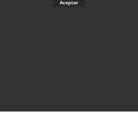
Aceptar
BABY GAG PREDICTION
CARTA IMAGINADA
NOTAS FINALES
To create online store ShopFactory eCommerce software was used.