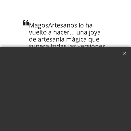
MagosArtesanos lo ha
vuelto a hacer... una joya
de artesanía mágica que
supera todas las versiones
existentes y especialmente
diseñada para los
paladares mágicos más
exigentes.
Manolo Talman
La vela del diablo, es de
esos efectos que una vez
los ves, los quieres en tu
repertorio. Sistema 100%
fiable y un acabado de lujo.