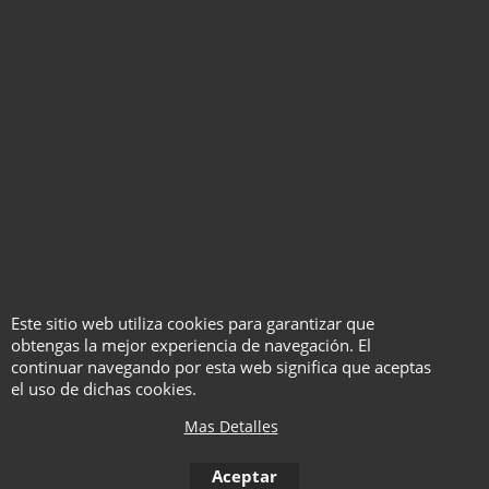
Un efecto tan versátil que
no paran de lloverte las
ideas.
Iván Asenjo
Completamente realista,
perfecta para trabajar en
escena y, lo mejor, no
necesitas ayudante.
Este sitio web utiliza cookies para garantizar que
obtengas la mejor experiencia de navegación. El
Riversson
continuar navegando por esta web significa que aceptas
el uso de dichas cookies.
Mas Detalles
¡Maravillosa! ¡Genuina!
¡Impactante! Si estuviera vivo no
Aceptar