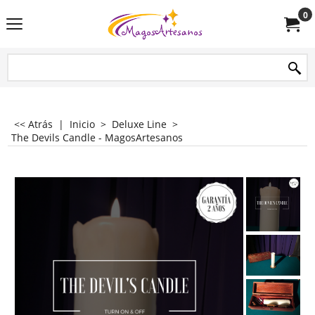
0
<< Atrás
|
Inicio
>
Deluxe Line
>
The Devils Candle - MagosArtesanos