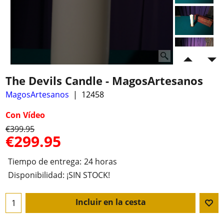
The Devils Candle - MagosArtesanos
MagosArtesanos
12458
Con Vídeo
€
399.95
€
299.95
Tiempo de entrega:
24 horas
Disponibilidad
: ¡SIN STOCK!
Incluir en la cesta