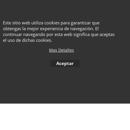
Dimensiones totales: 42 cm
x 32 cm x 3 cm
Franela: 40 cm x 30 cm
Este sitio web utiliza cookies para garantizar que
obtengas la mejor experiencia de navegación. El
continuar navegando por esta web significa que aceptas
el uso de dichas cookies.
To create online store ShopFactory eCommerce software was used.
Mas Detalles
Aceptar