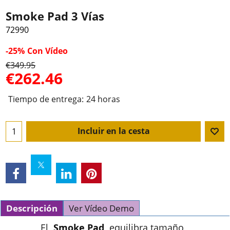
Smoke Pad 3 Vías
72990
-25%
Con Vídeo
€
349.95
€
262.46
Tiempo de entrega:
24 horas
Incluir en la cesta
Descripción
Ver Vídeo Demo
El
Smoke Pad
equilibra tamaño