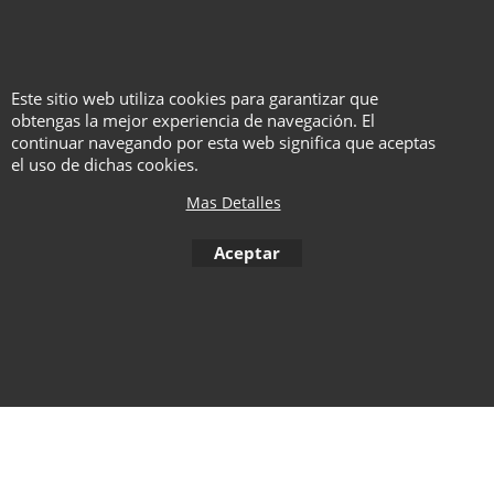
Consigue ahora el mejor sistema
de control táctil disponible en el
mercado, diseñado por
profesionales para profesionales.
Este sitio web utiliza cookies para garantizar que
obtengas la mejor experiencia de navegación. El
continuar navegando por esta web significa que aceptas
el uso de dichas cookies.
To create online store ShopFactory eCommerce software was used.
Mas Detalles
Aceptar