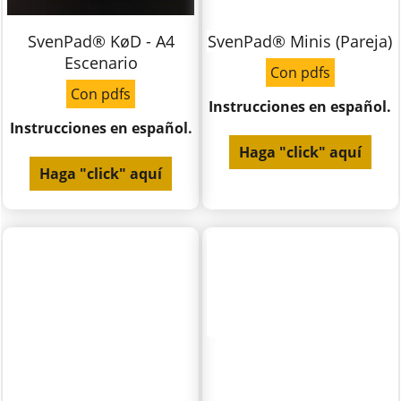
SvenPad® KøD - A4
SvenPad® Minis (Pareja)
Escenario
Con pdfs
Con pdfs
Instrucciones en español.
Instrucciones en español.
Haga "click" aquí
Haga "click" aquí