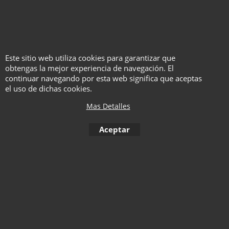
Este sitio web utiliza cookies para garantizar que
obtengas la mejor experiencia de navegación. El
SvenPad® Triple Banks
continuar navegando por esta web significa que aceptas
el uso de dichas cookies.
Con pdfs
Mas Detalles
Instrucciones en español.
Aceptar
Haga "click" aquí
1
2
3
4
5
6
7
8
9
10
< Anterior
S
11
12
13
14
15
16