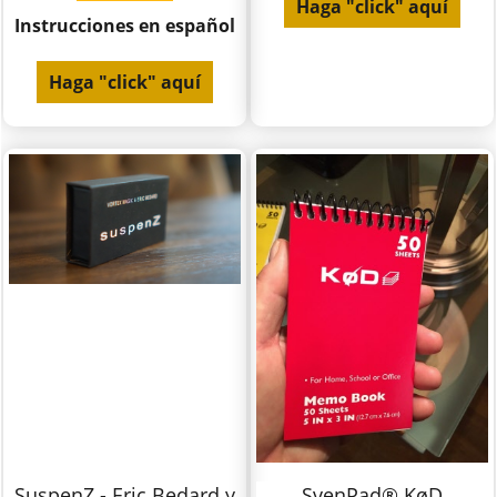
Haga "click" aquí
Instrucciones en español
Haga "click" aquí
SuspenZ - Eric Bedard y
SvenPad® KøD