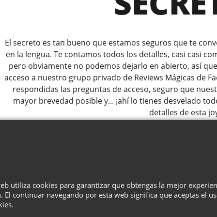
SECRE
El secreto es tan bueno que estamos seguros que te conven
en la lengua. Te contamos todos los detalles, casi casi com
pero obviamente no podemos dejarlo en abierto, así que 
acceso a nuestro grupo privado de Reviews Mágicas de Fa
respondidas las preguntas de acceso, seguro que nuest
mayor brevedad posible y... ¡ahí lo tienes desvelado tod
detalles de esta joy
SOLICITAR ACCESO A
¿Quiénes Somos?
Términos
Privacidad
Cesta
Contacto
web utiliza cookies para garantizar que obtengas la mejor experie
. El continuar navegando por esta web significa que aceptas el u
kies.
To create online store