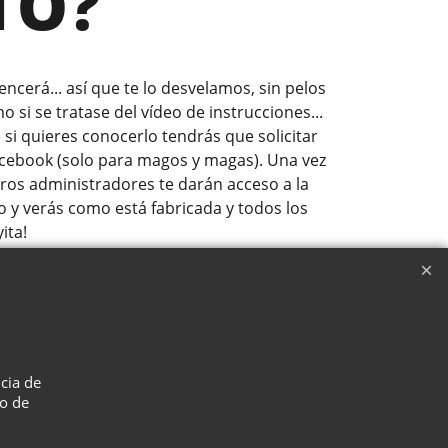
TO?
cerá... así que te lo desvelamos, sin pelos
o si se tratase del vídeo de instrucciones...
si quieres conocerlo tendrás que solicitar
cebook (solo para magos y magas). Una vez
ros administradores te darán acceso a la
o y verás como está fabricada y todos los
ita!
L GRUPO
ncia de
so de