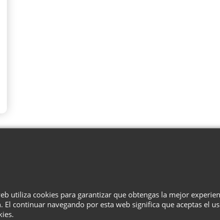
¿Quiénes Somos?
Términos
Privacidad
Cesta
Contacto
web utiliza cookies para garantizar que obtengas la mejor experie
. El continuar navegando por esta web significa que aceptas el u
kies.