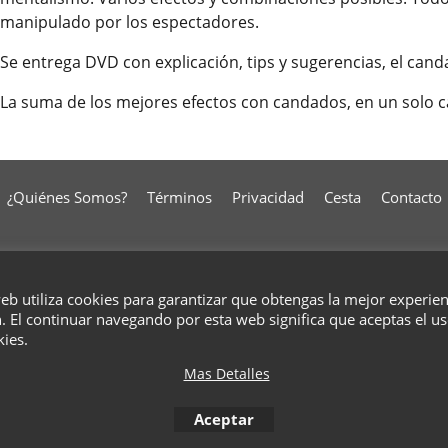
manipulado por los espectadores.
Se entrega DVD con explicación, tips y sugerencias, el cand
La suma de los mejores efectos con candados, en un solo 
¿Quiénes Somos?
Términos
Privacidad
Cesta
Contacto
To create online store
ShopFactory eCommerce
web utiliza cookies para garantizar que obtengas la mejor experie
software was used.
. El continuar navegando por esta web significa que aceptas el u
kies.
Mas Detalles
Aceptar