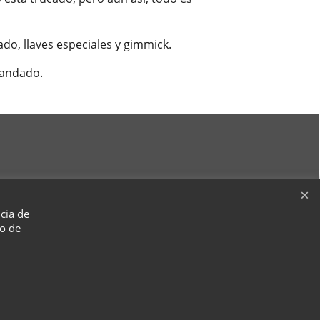
ado, llaves especiales y gimmick.
candado.
ncia de
so de