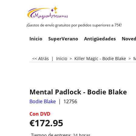
¡Gastos de envío gratuitos por pedidos superiores a 75€!
Inicio
SuperVerano
Antigüedades
Noved
<< Atrás
|
Inicio
>
Killer Magic - Bodie Blake
>
M
Mental Padlock - Bodie Blake
Bodie Blake
12756
Con DVD
€
172.95
Tiempo de entrega:
24 horas