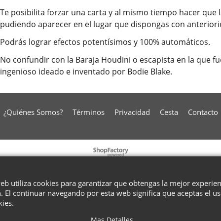
Te posibilita forzar una carta y al mismo tiempo hacer que 
pudiendo aparecer en el lugar que dispongas con anteriori
Podrás lograr efectos potentísimos y 100% automáticos.
No confundir con la Baraja Houdini o escapista en la que 
ingenioso ideado e inventado por Bodie Blake.
¿Quiénes Somos?
Términos
Privacidad
Cesta
Contacto
To create online store
ShopFactory eCommerce
software was used.
web utiliza cookies para garantizar que obtengas la mejor experie
. El continuar navegando por esta web significa que aceptas el u
kies.
Mas Detalles