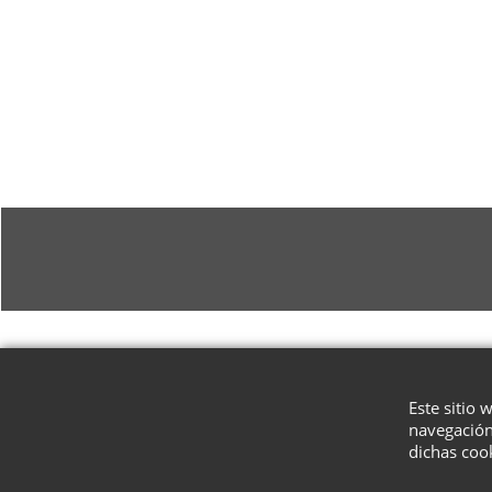
Este sitio 
navegación
dichas coo