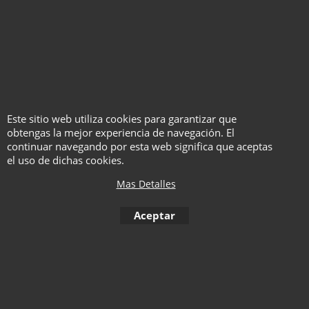
Haga "click" aquí
Este sitio web utiliza cookies para garantizar que
obtengas la mejor experiencia de navegación. El
continuar navegando por esta web significa que aceptas
Flick! Pad - Tejinaya &
el uso de dichas cookies.
Lumos
Mas Detalles
Con Vídeo
Aceptar
Haga "click" aquí
1
2
3
4
5
6
7
8
9
10
< Anterior
S
11
12
13
14
15
16