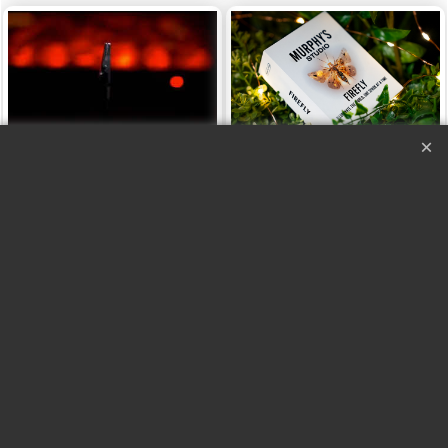
Firefly by Titanas Murphy´s
Studio
Fire Stealer
Fire Stealer
Firefly by Titanas
Murphy´s Studio
Con Vídeo
Con Vídeo
Haga "click" aquí
Instrucciones en español