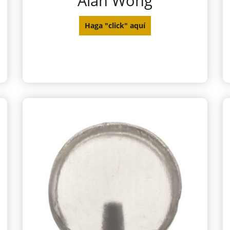
Alan Wong
Haga "click" aquí