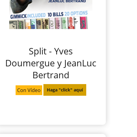
Split - Yves
Doumergue y JeanLuc
Bertrand
Con Vídeo
Haga "click" aquí