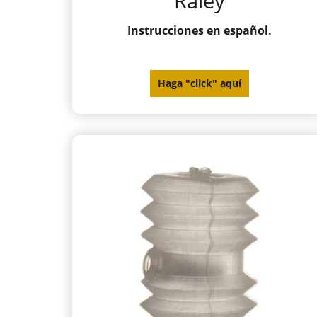
Raley
Instrucciones en español.
Haga "click" aquí