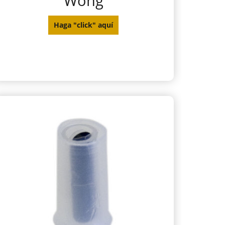
Wong
Haga "click" aquí