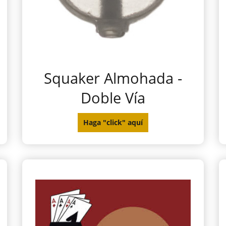
Squaker Almohada -
Doble Vía
Haga "click" aquí