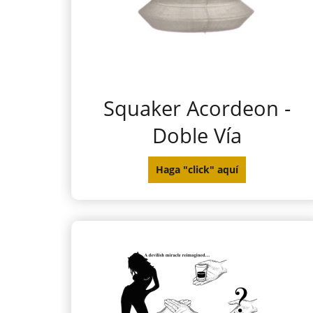
Squaker Acordeon -
Doble Vía
Haga "click" aquí