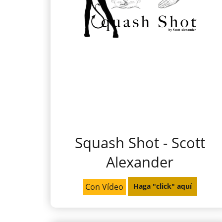
Squash Shot - Scott
Alexander
Con Vídeo
Haga "click" aquí