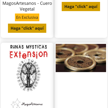
MagosArtesanos - Cuero
Haga "click" aquí
Vegetal
En Exclusiva
Haga "click" aquí