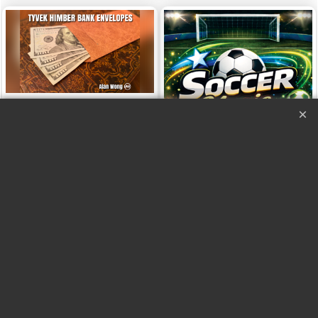
Soccer Magic by Mago Flash
Sobres Banco Himber -
Soccer Magic by Mago
Alan Wong
Flash
Con Vídeo
Haga "click" aquí
Haga "click" aquí