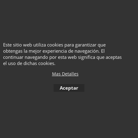
Este sitio web utiliza cookies para garantizar que
obtengas la mejor experiencia de navegación. El
Sombrero de Tabarin -
continuar navegando por esta web significa que aceptas
Mirabilia
el uso de dichas cookies.
Haga "click" aquí
Mas Detalles
Aceptar
1
2
3
4
5
6
7
8
9
10
< Anterior
11
12
13
14
15
16
17
18
19
20
21
22
23