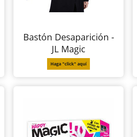
Bastón Desaparición -
JL Magic
Haga "click" aquí