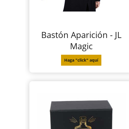
Bastón Aparición - JL
Magic
Haga "click" aquí