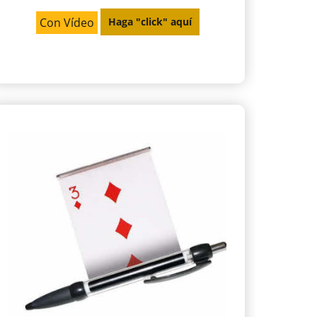
Con Vídeo
Haga "click" aquí