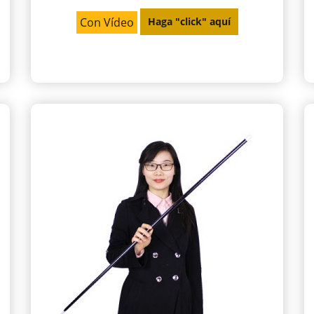
Con Vídeo
Haga "click" aquí