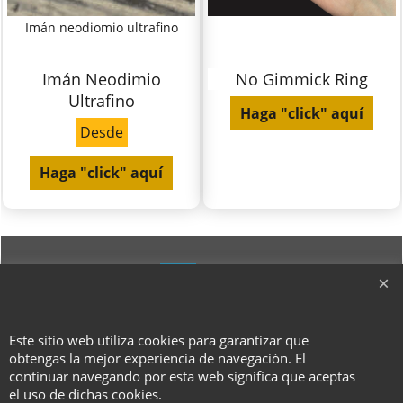
Imán neodiomio ultrafino
Imán Neodimio
No Gimmick Ring
Ultrafino
Haga "click" aquí
Desde
Haga "click" aquí
Este sitio web utiliza cookies para garantizar que
obtengas la mejor experiencia de navegación. El
To create online store ShopFactory eCommerce software was used.
continuar navegando por esta web significa que aceptas
el uso de dichas cookies.