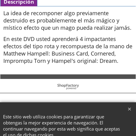
Descripción
La idea de recomponer algo previamente
destruido es probablemente el más mágico y
místico efecto que un mago pueda realizar jamás.
En este DVD usted aprenderá 4 impactantes
efectos del tipo rota y recompuesta de la mano de
Matthew Hampell: Business Card, Cornered,
Impromptu Torn y Hampel's original: Dream.
To create online store ShopFactory eCommerce software was used.
Este sitio web utiliza cookies para garantizar que
obtengas la mejor experiencia de navegación. El
continuar navegando por esta web significa que aceptas
el uso de dichas cookies.