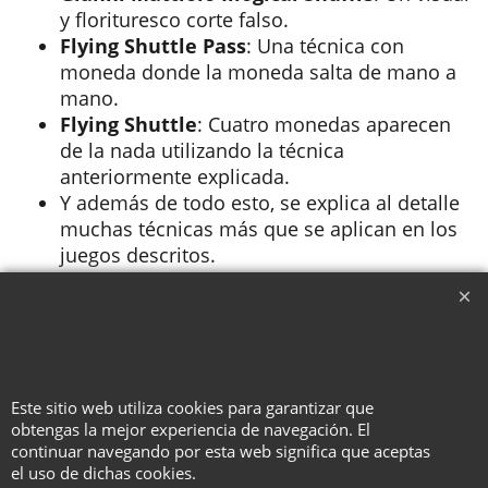
y florituresco corte falso.
Flying Shuttle Pass
: Una técnica con
moneda donde la moneda salta de mano a
mano.
Flying Shuttle
: Cuatro monedas aparecen
de la nada utilizando la técnica
anteriormente explicada.
Y además de todo esto, se explica al detalle
muchas técnicas más que se aplican en los
juegos descritos.
Duración aproximada: 60 minutos.
To create online store ShopFactory eCommerce software was used.
Este sitio web utiliza cookies para garantizar que
obtengas la mejor experiencia de navegación. El
continuar navegando por esta web significa que aceptas
el uso de dichas cookies.