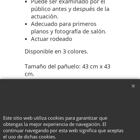
Puede ser examinado por el
público antes y después de la
actuación.
Adecuado para primeros
planos y fotografía de salón.
Actuar rodeado
Disponible en 3 colores.
Tamaño del pañuelo: 43 cm x 43
cm.
Tamaño del broche: 7,5 cm x 1,3
cm.
Material: algodón puro.
Este sitio web utiliza cookies para garantizar que
obtengas la mejor experiencia de navegación. El
continuar navegando por esta web significa que aceptas
el uso de dichas cookies.
To create online store ShopFactory eCommerce software was used.