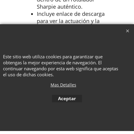
Sharpie auténtico.
Incluye enlace de descarga
para ver la actuación y la
explicación completas en
vídeo.
Fácil de realizar.
Este sitio web utiliza cookies para garantizar que
obtengas la mejor experiencia de navegación. El
continuar navegando por esta web significa que aceptas
To create online store ShopFactory eCommerce software was used.
el uso de dichas cookies.
Mas Detalles
Aceptar