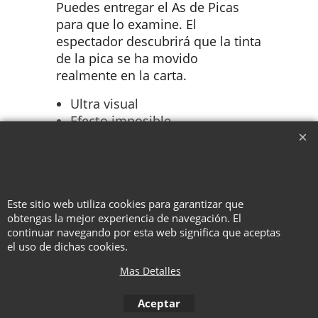
Puedes entregar el As de Picas
para que lo examine. El
espectador descubrirá que la tinta
de la pica se ha movido
realmente en la carta.
Ultra visual
Efecto imposible
Rutina profesional
Truco + Tarjeta de truco
incluida
Este sitio web utiliza cookies para garantizar que
obtengas la mejor experiencia de navegación. El
continuar navegando por esta web significa que aceptas
To create online store ShopFactory eCommerce software was used.
el uso de dichas cookies.
Mas Detalles
Aceptar