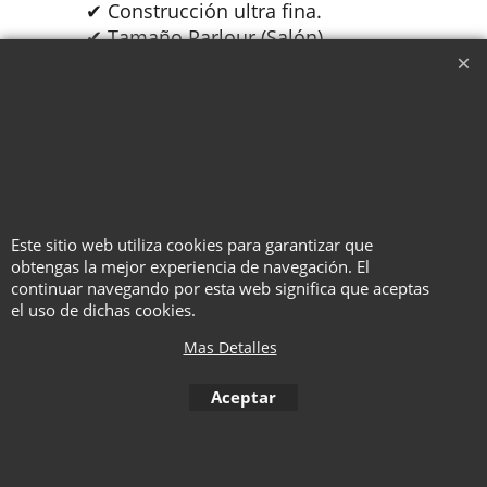
✔ Construcción ultra fina.
✔ Tamaño Parlour (Salón).
✔ Cartas marcadas.
✔ Decenas de posibilidades para
cartomagia y mentalismo.
✔ Incluye PDF con rutinas e ideas
profesionales.
🎩 Una herramienta extraordinaria
para quienes buscan llevar
Este sitio web utiliza cookies para garantizar que
efectos imposibles en el bolsillo
obtengas la mejor experiencia de navegación. El
continuar navegando por esta web significa que aceptas
sin cargar con varias barajas.
el uso de dichas cookies.
Mas Detalles
To create online store ShopFactory eCommerce software was used.
Aceptar