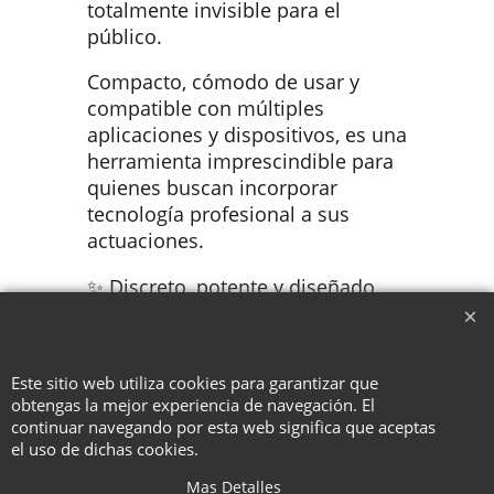
totalmente invisible para el
público.
Compacto, cómodo de usar y
compatible con múltiples
aplicaciones y dispositivos, es una
herramienta imprescindible para
quienes buscan incorporar
tecnología profesional a sus
actuaciones.
✨ Discreto, potente y diseñado
para el mago exigente.
Este sitio web utiliza cookies para garantizar que
obtengas la mejor experiencia de navegación. El
To create online store ShopFactory eCommerce software was used.
continuar navegando por esta web significa que aceptas
el uso de dichas cookies.
Mas Detalles