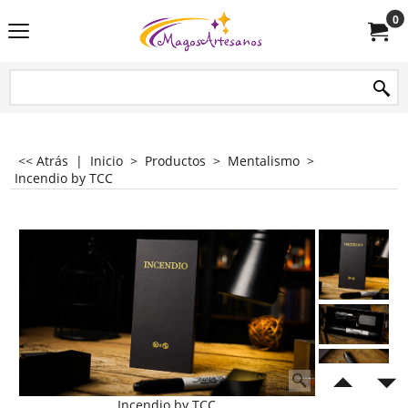
0
<< Atrás
|
Inicio
>
Productos
>
Mentalismo
>
Incendio by TCC
Incendio by TCC