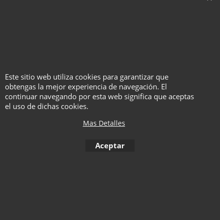
Se puede usar como un
bolígrafo Sharpie real.
Efectos especiales de alto
nivel
Este tutorial te enseña cómo
crear tres tipos diferentes de
Este sitio web utiliza cookies para garantizar que
bolas de fuego.
obtengas la mejor experiencia de navegación. El
continuar navegando por esta web significa que aceptas
el uso de dichas cookies.
Mas Detalles
To create online store ShopFactory eCommerce software was used.
Aceptar