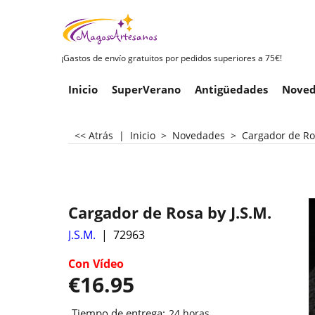
¡Gastos de envío gratuitos por pedidos superiores a 75€!
Inicio
SuperVerano
Antigüedades
Noved
<< Atrás
|
Inicio
>
Novedades
>
Cargador de Ros
Cargador de Rosa by J.S.M.
J.S.M.
72963
Con Vídeo
€
16.95
Tiempo de entrega:
24 horas