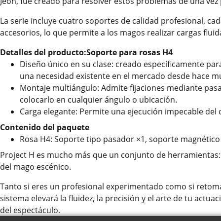
Jeon, fue creado para resolver estos problemas de una vez 
La serie incluye cuatro soportes de calidad profesional, ca
accesorios, lo que permite a los magos realizar cargas fluida
Detalles del producto:
Soporte para rosas H4
Diseño único en su clase: creado específicamente para 
una necesidad existente en el mercado desde hace m
Montaje multiángulo: Admite fijaciones mediante pas
colocarlo en cualquier ángulo o ubicación.
Carga elegante: Permite una ejecución impecable del c
Contenido del paquete
Rosa H4: Soporte tipo pasador ×1, soporte magnético ×
Project H es mucho más que un conjunto de herramientas: e
del mago escénico.
Tanto si eres un profesional experimentado como si retomas
sistema elevará la fluidez, la precisión y el arte de tu act
del espectáculo.