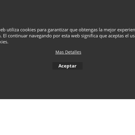
¿Quiénes Somos?
Términos
Privacidad
Cesta
Contacto
web utiliza cookies para garantizar que obtengas la mejor experie
. El continuar navegando por esta web significa que aceptas el u
kies.
To create online store
ShopFactory eCommerce
software was used.
Mas Detalles
Aceptar