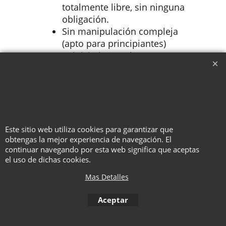
totalmente libre, sin ninguna
obligación.
Sin manipulación compleja
(apto para principiantes)
Reinicio instantáneo
Baraja de cartas de la marca
Bicycle
Grandes reacciones del
público
Tarjetas de arte versátiles que
Este sitio web utiliza cookies para garantizar que
puedes incorporar a otras rutinas.
obtengas la mejor experiencia de navegación. El
continuar navegando por esta web significa que aceptas
el uso de dichas cookies.
To create online store ShopFactory eCommerce software was used.
Mas Detalles
Aceptar