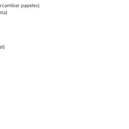
tercambiar papeles)
eta)
el)