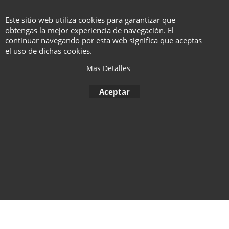
¡una forma fantástica de cambiar
una carta o una papeleta a la vista
Este sitio web utiliza cookies para garantizar que
de todos!Si buscas una rutina de
obtengas la mejor experiencia de navegación. El
continuar navegando por esta web significa que aceptas
stand-up matadora,
el uso de dichas cookies.
Cardvertisement te encantará.
Mas Detalles
Aceptar
To create online store ShopFactory eCommerce software was used.