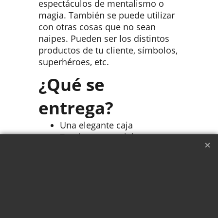
espectáculos de mentalismo o
magia. También se puede utilizar
con otras cosas que no sean
naipes. Pueden ser los distintos
productos de tu cliente, símbolos,
superhéroes, etc.
¿Qué se
entrega?
Una elegante caja
7 tarjetas especiales
Una tira de velcro para las
cartas
Una bolsa de transporte
En la descarga del vídeo de
instrucciones también aprenderás
el Cambio H.i.P.S. de Michel Huot,