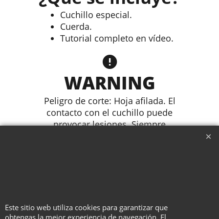
Cuchillo especial.
Cuerda.
Tutorial completo en vídeo.
WARNING
Peligro de corte: Hoja afilada. El
contacto con el cuchillo puede
provocar lesiones. Siempre
mantenga el filo del cuchillo
alejado de los dedos y del cuerpo.
Manejar con cuidado y mantener
fuera del alcance de los niños.
Ni el fabricante ni el distribuidor
se harán responsabes por daños
provocados por un mal uso del
Este sitio web utiliza cookies para garantizar que
aparato.
obtengas la mejor experiencia de navegación. El