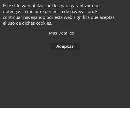
Disponibles en dos versiones:
Este sitio web utiliza cookies para garantizar que
GOLD (monedas de oro) y SILVER
obtengas la mejor experiencia de navegación. El
(monedas de plata=. ¡Elige el que
continuar navegando por esta web significa que aceptas
el uso de dichas cookies.
más te guste!
Mas Detalles
Aceptar
To create online store ShopFactory eCommerce software was used.