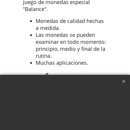
juego de monedas especial
"Balance".
Monedas de calidad hechas
a medida.
Las monedas se pueden
examinar en todo momento:
principio, medio y final de la
rutina.
Muchas aplicaciones.
¿QUÉ SE
INCLUYE?
2 monedas sin trucar.
1 moneda trucada.
Acceso a tutorial completo
en vídeo.