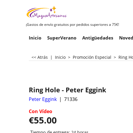
¡Gastos de envío gratuitos por pedidos superiores a 75€!
Inicio
SuperVerano
Antigüedades
Noved
<< Atrás
|
Inicio
>
Promoción Especial
>
Ring Ho
Ring Hole - Peter Eggink
Peter Eggink
71336
Con Vídeo
€
55.00
Tiempo de entrega:
24 horas