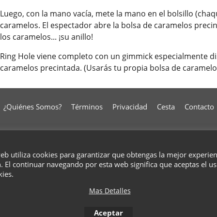
Luego, con la mano vacía, mete la mano en el bolsillo (chaq
caramelos. El espectador abre la bolsa de caramelos preci
los caramelos... ¡su anillo!
Ring Hole viene completo con un gimmick especialmente di
caramelos precintada. (Usarás tu propia bolsa de caramelo
¿Quiénes Somos?
Términos
Privacidad
Cesta
Contacto
To create online store
ShopFactory eCommerce
web utiliza cookies para garantizar que obtengas la mejor experie
software was used.
. El continuar navegando por esta web significa que aceptas el u
kies.
Mas Detalles
Aceptar