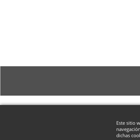
Este sitio 
navegación
dichas coo