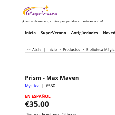
¡Gastos de envío gratuitos por pedidos superiores a 75€!
Inicio
SuperVerano
Antigüedades
Noved
<< Atrás
|
Inicio
>
Productos
>
Biblioteca Mágic
Prism - Max Maven
Mystica
6550
EN ESPAÑOL
€
35.00
Tiempo de entrega:
24 horas