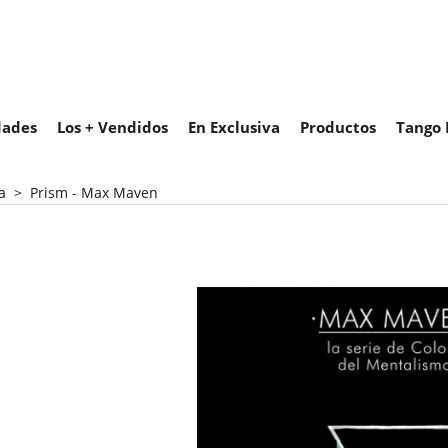
ades
Los + Vendidos
En Exclusiva
Productos
Tango 
a
>
Prism - Max Maven