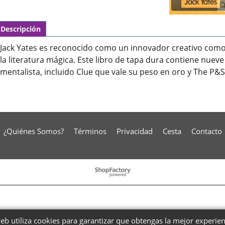
Descripción
Jack Yates es reconocido como un innovador creativo com
la literatura mágica. Este libro de tapa dura contiene nueve
mentalista, incluido Clue que vale su peso en oro y The P&
¿Quiénes Somos?
Términos
Privacidad
Cesta
Contacto
To create online store
ShopFactory eCommerce
software was used.
web utiliza cookies para garantizar que obtengas la mejor experie