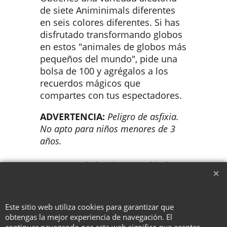
de siete Animinimals diferentes
en seis colores diferentes. Si has
disfrutado transformando globos
en estos "animales de globos más
pequeños del mundo", pide una
bolsa de 100 y agrégalos a los
recuerdos mágicos que
compartes con tus espectadores.
ADVERTENCIA:
Peligro de asfixia.
No apto para niños menores de 3
años.
Se entrega bolsa de 100 unidades y
acceso a instrucciones.
Este sitio web utiliza cookies para garantizar que
obtengas la mejor experiencia de navegación. El
To create online store ShopFactory eCommerce software was used.
continuar navegando por esta web significa que aceptas