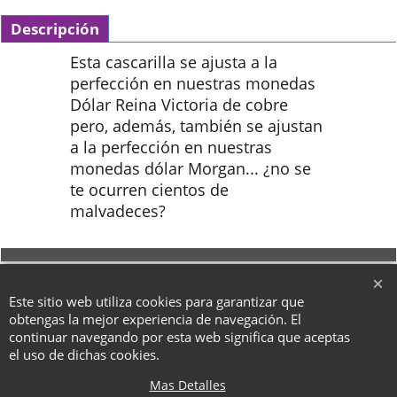
Descripción
Esta cascarilla se ajusta a la
perfección en nuestras monedas
Dólar Reina Victoria de cobre
pero, además, también se ajustan
a la perfección en nuestras
monedas dólar Morgan... ¿no se
te ocurren cientos de
malvadeces?
To create online store ShopFactory eCommerce software was used.
Este sitio web utiliza cookies para garantizar que
obtengas la mejor experiencia de navegación. El
continuar navegando por esta web significa que aceptas
el uso de dichas cookies.
Mas Detalles