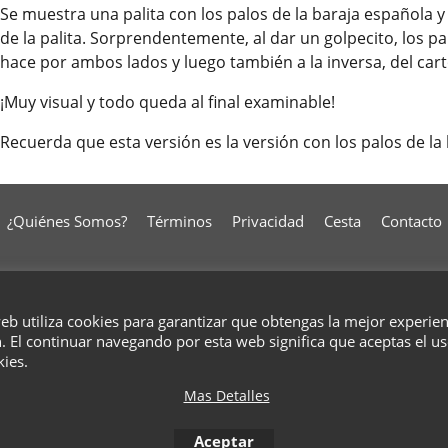
Se muestra una palita con los palos de la baraja española y
de la palita. Sorprendentemente, al dar un golpecito, los palo
hace por ambos lados y luego también a la inversa, del carto
¡Muy visual y todo queda al final examinable!
Recuerda que esta versión es la versión con los palos de la
¿Quiénes Somos?
Términos
Privacidad
Cesta
Contacto
To create online store
ShopFactory eCommerce
web utiliza cookies para garantizar que obtengas la mejor experie
software was used.
. El continuar navegando por esta web significa que aceptas el u
kies.
Mas Detalles
Aceptar