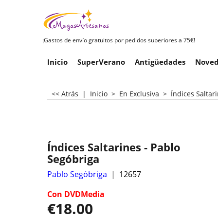
¡Gastos de envío gratuitos por pedidos superiores a 75€!
Inicio
SuperVerano
Antigüedades
Noved
<< Atrás
|
Inicio
>
En Exclusiva
>
Índices Saltar
Índices Saltarines - Pablo
Segóbriga
Pablo Segóbriga
12657
Con DVDMedia
€
18.00